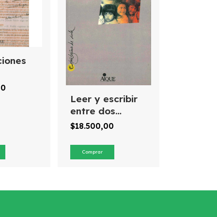
ciones
00
Leer y escribir
entre dos
culturas
$18.500,00