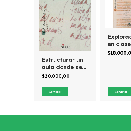
Explora
en clase
$18.000,
Estructurar un
aula donde se
lea y se escriba
$20.000,00