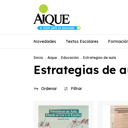
Novedades
Textos Escolares
Formació
Inicio
.
Aique
.
Educación
.
Estrategias de aula
Estrategias de a
Ordenar
Filtrar