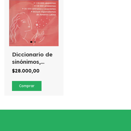
Diccionario de
sinónimos,
antónimos e
$28.000,00
ideas y afines