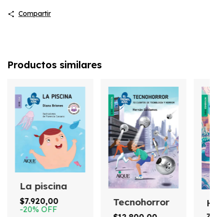
Compartir
Productos similares
La piscina
$7.920,00
Tecnohorror
H
-
20
%
OFF
z
$12.800,00