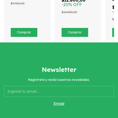
$9.900,00
-
20
%
OFF
$1
-
2
$16.000,00
$17
Newsletter
Registrate y recibí nuestras novedades.