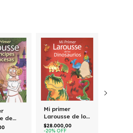
Mi primer
Mi prim
er
Larousse de los
Larous
e de
dinosaurios
cuento
s y
$28.000,00
$28.000,
00
-
20
%
OFF
-
20
%
OF
as