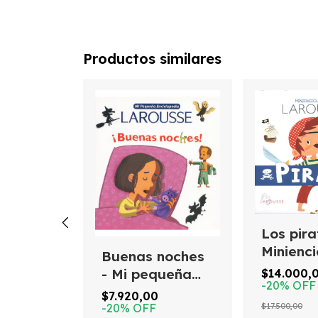
Productos similares
Los pira
Minienci
Buenas noches
r
Larouss
- Mi pequeña
$14.000,
e de
-
20
%
OFF
enciclopedia
os y
$7.920,00
00
$17.500,00
Larousse
-
20
%
OFF
s