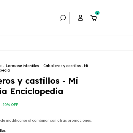
0
e
.
Larousse infantiles
.
Caballeros y castillos - Mi
opedia
ros y castillos - Mi
a Enciclopedia
-
20
%
OFF
ede modificarse al combinar con otras promociones.
lles