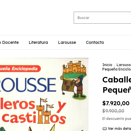
n Docente
Literatura
Larousse
Contacto
Inicio
.
Larouss
Pequeña Encicl
Caballe
Pequeñ
$7.920,00
$9.900,00
El descuento pu
Ver más deta