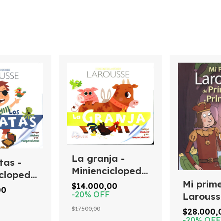
La granja -
tas -
Minienciclopedia
clopedia
Larousse
Mi prim
e
$14.000,00
00
-
20
%
OFF
Larouss
príncipe
$17.500,00
$28.000,
princes
-
20
%
OFF