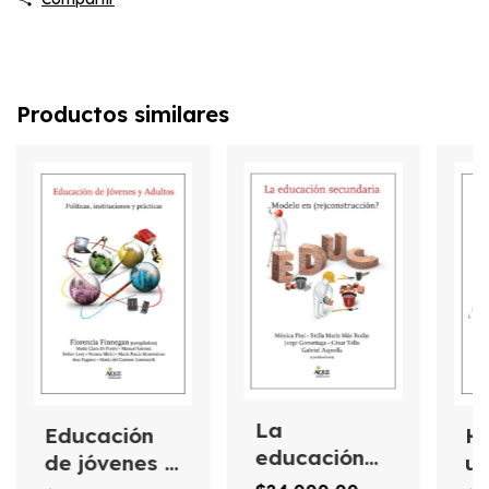
Productos similares
La
Educación
Ha
educación
de jóvenes y
un
secundaria