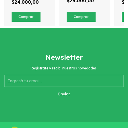
adultos
in
$24.000,00
$24.000,00
$2
¿modelo en
(re)construcción?
Newsletter
Registrate y recibí nuestras novedades.