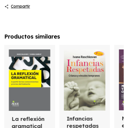
Compartir
Productos similares
M
Infancias
La reflexión
es
respetadas
gramatical