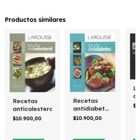
Productos similares
Lo
de
Recetas
Recetas
St
$3
antidiabetes
anticolesterol
L
Larousse
$10.900,00
$10.900,00