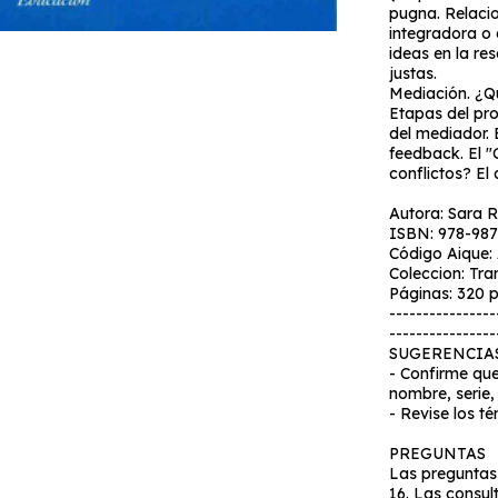
pugna. Relaci
integradora o d
ideas en la re
justas.
Mediación. ¿Q
Etapas del pro
del mediador. 
feedback. El 
conflictos? El
Autora: Sara 
ISBN: 978-98
Código Aique:
Coleccion: Tr
Páginas: 320 
----------------
----------------
SUGERENCIA
- Confirme que
nombre, serie,
- Revise los t
PREGUNTAS
Las preguntas 
16. Las consul