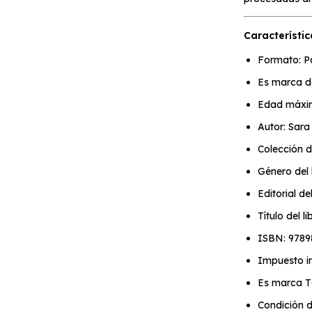
Característic
Formato: P
Es marca d
Edad máxi
Autor: Sar
Colección d
Género del l
Editorial de
Título del l
ISBN: 978
Impuesto in
Es marca 
Condición d