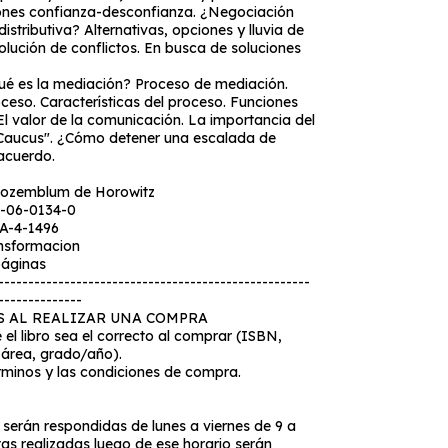
ones confianza-desconfianza. ¿Negociación
istributiva? Alternativas, opciones y lluvia de
solución de conflictos. En busca de soluciones
ué es la mediación? Proceso de mediación.
ceso. Características del proceso. Funciones
El valor de la comunicación. La importancia del
"Caucus". ¿Cómo detener una escalada de
 acuerdo.
Rozemblum de Horowitz
7-06-0134-0
 A-4-1496
ansformacion
páginas
----------------------------------------------------
--------------
S AL REALIZAR UNA COMPRA
 el libro sea el correcto al comprar (ISBN,
 área, grado/año).
érminos y las condiciones de compra.
serán respondidas de lunes a viernes de 9 a
tas realizadas luego de ese horario serán