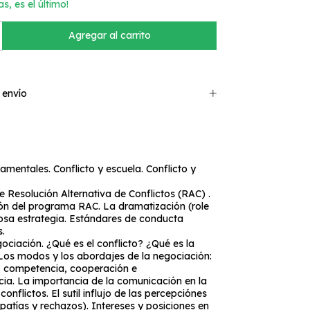
as, es el último!
 envío
mentales. Conflicto y escuela. Conflicto y
 Resolución Alternativa de Conflictos (RAC) .
n del programa RAC. La dramatización (role
iosa estrategia. Estándares de conducta
.
gociación. ¿Qué es el conflicto? ¿Qué es la
Los modos y los abordajes de la negociación:
o, competencia, cooperación e
ia. La importancia de la comunicación en la
onflictos. El sutil influjo de las percepciónes
patías y rechazos). Intereses y posiciones en