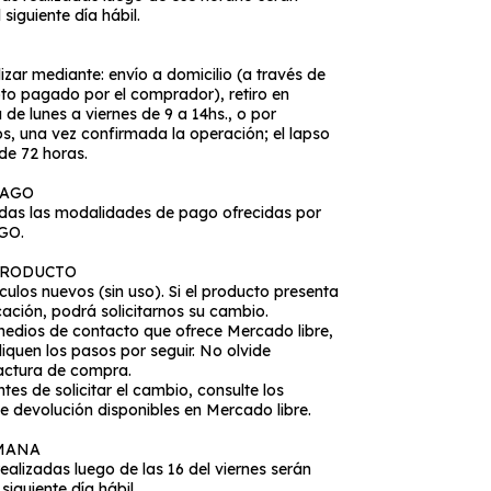
siguiente día hábil.
izar mediante: envío a domicilio (a través de
to pagado por el comprador), retiro en
 de lunes a viernes de 9 a 14hs., o por
, una vez confirmada la operación; el lapso
de 72 horas.
PAGO
as las modalidades de pago ofrecidas por
GO.
PRODUCTO
ulos nuevos (sin uso). Si el producto presenta
icación, podrá solicitarnos su cambio.
medios de contacto que ofrece Mercado libre,
diquen los pasos por seguir. No olvide
factura de compra.
tes de solicitar el cambio, consulte los
 devolución disponibles en Mercado libre.
EMANA
alizadas luego de las 16 del viernes serán
siguiente día hábil.