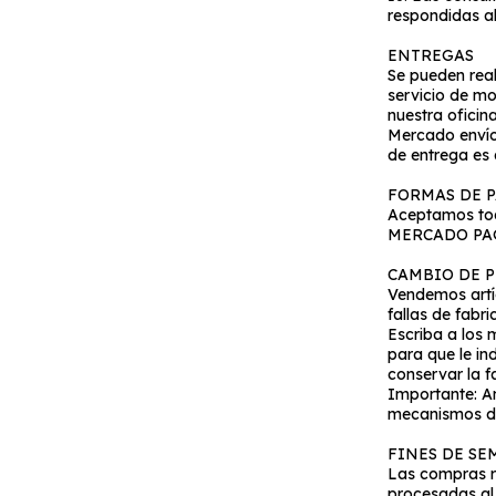
respondidas al 
ENTREGAS
Se pueden real
servicio de mo
nuestra oficina
Mercado envíos
de entrega es 
FORMAS DE 
Aceptamos tod
MERCADO PA
CAMBIO DE 
Vendemos artíc
fallas de fabr
Escriba a los 
para que le in
conservar la 
Importante: An
mecanismos de
FINES DE S
Las compras re
procesadas al 