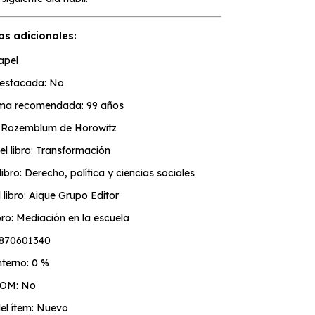
as adicionales:
apel
estacada: No
ma recomendada: 99 años
a Rozemblum de Horowitz
el libro: Transformación
ibro: Derecho, política y ciencias sociales
l libro: Aique Grupo Editor
ibro: Mediación en la escuela
9870601340
terno: 0 %
TOM: No
el ítem: Nuevo