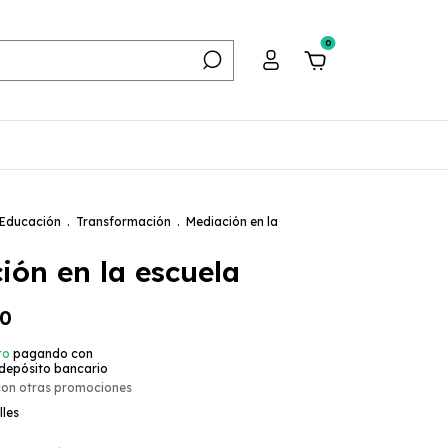
0
Educación
.
Transformación
.
Mediación en la
ión en la escuela
00
to
pagando con
 depósito bancario
con otras promociones
lles