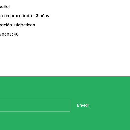
pañol
a recomendada: 13 años
ración: Didácticos
870601340