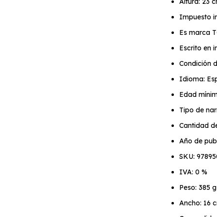
Altura: 23 
Impuesto in
Es marca 
Escrito en
Condición d
Idioma: Es
Edad mínim
Tipo de nar
Cantidad d
Año de publ
SKU: 97895
IVA: 0 %
Peso: 385 g
Ancho: 16 