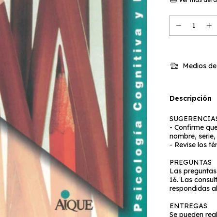
Medios de
Descripción
SUGERENCIA
- Confirme que
nombre, serie,
- Revise los t
PREGUNTAS
Las preguntas 
16. Las consul
respondidas al 
ENTREGAS
Se pueden real