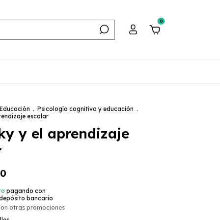
0
Educación
.
Psicología cognitiva y educación
.
rendizaje escolar
ky y el aprendizaje
r
00
to
pagando con
 depósito bancario
con otras promociones
lles