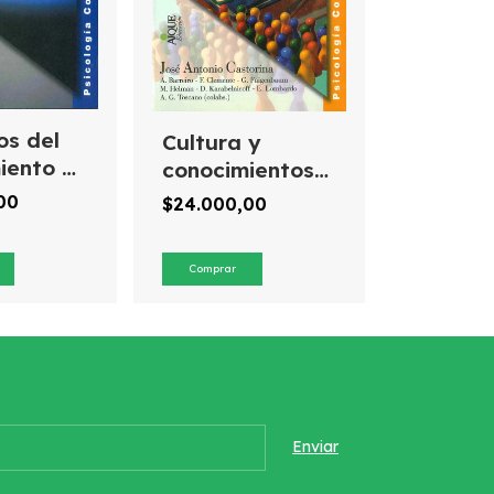
os del
Cultura y
iento y
conocimientos
 de la
sociales
,00
$24.000,00
ón