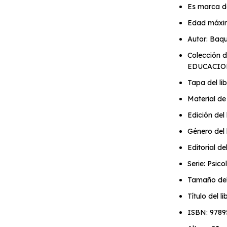
Es marca d
Edad máxi
Autor: Baq
Colección 
EDUCACI
Tapa del li
Material de 
Edición del 
Género del l
Editorial de
Serie: Psic
Tamaño del
Título del l
ISBN: 9789