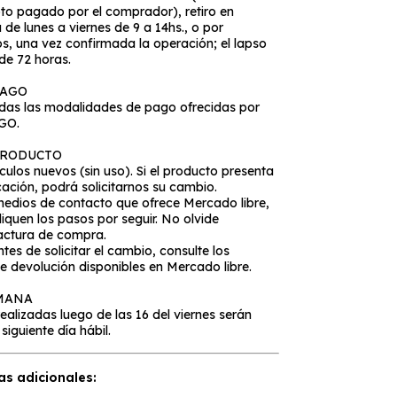
to pagado por el comprador), retiro en
 de lunes a viernes de 9 a 14hs., o por
, una vez confirmada la operación; el lapso
de 72 horas.
PAGO
as las modalidades de pago ofrecidas por
GO.
PRODUCTO
ulos nuevos (sin uso). Si el producto presenta
icación, podrá solicitarnos su cambio.
medios de contacto que ofrece Mercado libre,
diquen los pasos por seguir. No olvide
factura de compra.
tes de solicitar el cambio, consulte los
 devolución disponibles en Mercado libre.
EMANA
alizadas luego de las 16 del viernes serán
siguiente día hábil.
as adicionales: