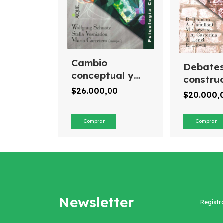
Cambio
Debate
conceptual y
construc
educación
de Rica
$26.000,00
$20.000,
Baquer
Newsletter
Registr