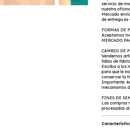
servicio de mo
nuestra oficina
Mercado envíos
de entrega es 
FORMAS DE 
Aceptamos tod
MERCADO PA
CAMBIO DE 
Vendemos artíc
fallas de fabr
Escriba a los 
para que le in
conservar la 
Importante: An
mecanismos de
FINES DE S
Las compras re
procesadas al 
Característic