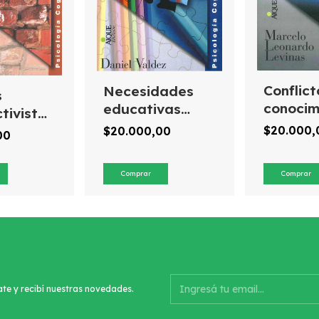
Conflict
Necesidades
s
conocim
educativas
tivistas,
dilemas
especiales en
rdo
$20.000
$20.000,00
00
educaci
trastornos del
o
desarrollo
ate y recibí nuestras novedades.