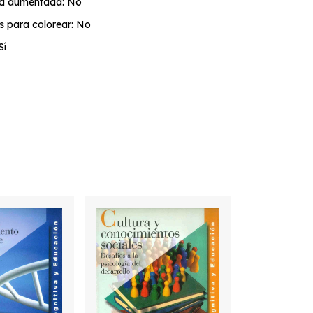
ad aumentada: No
s para colorear: No
Sí