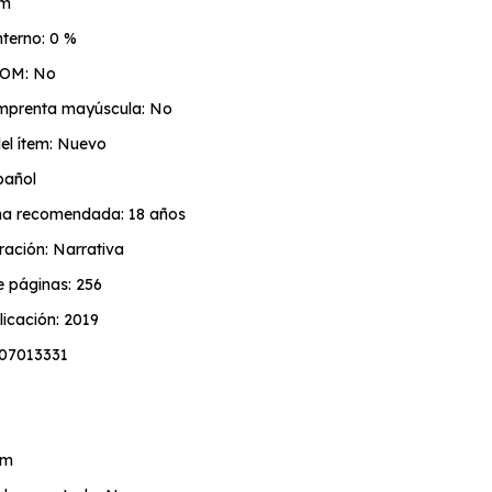
cm
terno: 0 %
TOM: No
 imprenta mayúscula: No
el ítem: Nuevo
pañol
a recomendada: 18 años
ración: Narrativa
e páginas: 256
icación: 2019
07013331
cm