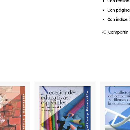
Con realid
Con página
Con índice: 
Compartir