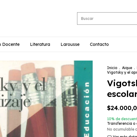
n Docente
Literatura
Larousse
Contacto
Inicio
.
Aique
.
Vigotsky y el ap
Vigots
escola
$24.000,
10% de descuen
Transferencia o
No acumulable 
Ver más deta