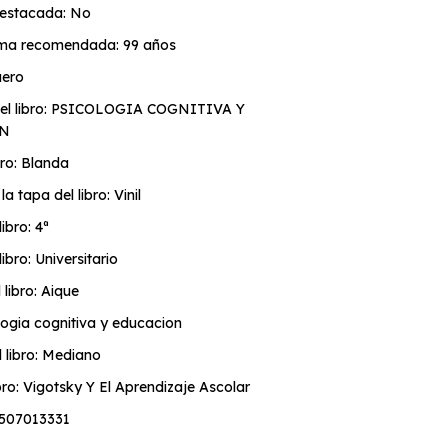
estacada: No
ma recomendada: 99 años
uero
del libro: PSICOLOGIA COGNITIVA Y
ON
bro: Blanda
la tapa del libro: Vinil
libro: 4ª
ibro: Universitario
l libro: Aique
ologia cognitiva y educacion
 libro: Mediano
ibro: Vigotsky Y El Aprendizaje Ascolar
507013331