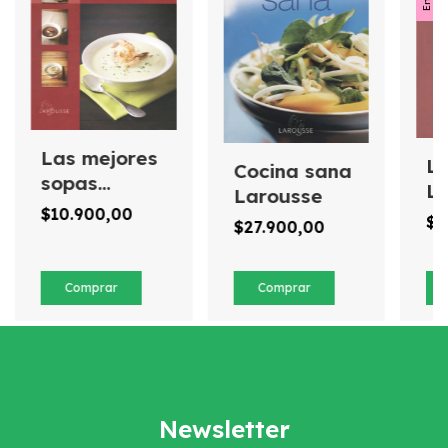
Las mejores
La
Cocina sana
sopas
L
Larousse
Larousse
$10.900,00
$6
$27.900,00
Newsletter