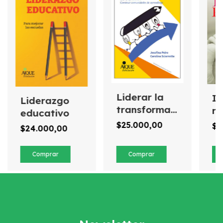
Liderar la
In
Liderazgo
transformación
r
educativo
educativa
$25.000,00
$2
$24.000,00