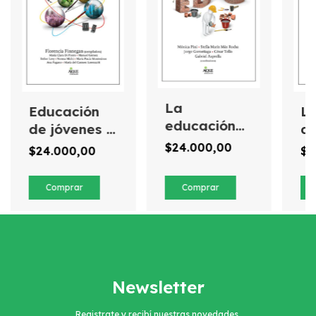
La
Educación
Lo
educación
de jóvenes y
de
secundaria
adultos
po
$24.000,00
$24.000,00
$2
¿modelo en
ed
(re)construcción?
en
mi
Newsletter
Registrate y recibí nuestras novedades.