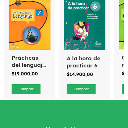
Ci
Prácticas
A la hora de
na
del lenguaje
practicar 6
c
7 Nuevo
$1
$19.000,00
$14.900,00
N
mundo
m