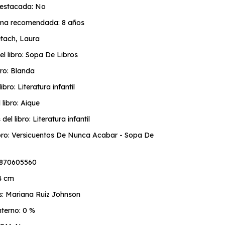
estacada: No
ma recomendada: 8 años
etach, Laura
el libro: Sopa De Libros
bro: Blanda
ibro: Literatura infantil
l libro: Aique
el libro: Literatura infantil
libro: Versicuentos De Nunca Acabar - Sopa De
9870605560
64 cm
s: Mariana Ruiz Johnson
terno: 0 %