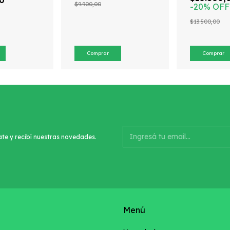
00
$9.900,00
-
20
%
OFF
$13.500,00
ate y recibí nuestras novedades.
Menú