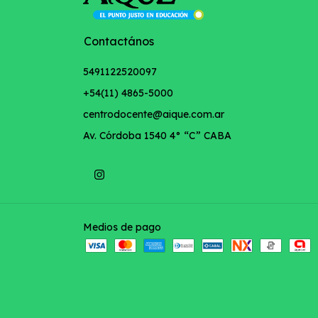
Contactános
5491122520097
+54(11) 4865-5000
centrodocente@aique.com.ar
Av. Córdoba 1540 4° “C” CABA
Medios de pago