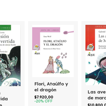
Flori, Ataúlfo y
el dragón
Las ave
n
$7.920,00
de marc
tida
-
20
%
OFF
$10.800,