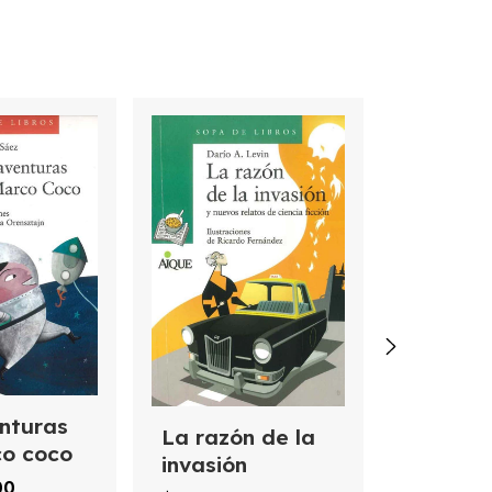
Sansemi
$7.920,0
nturas
-
20
%
OF
La razón de la
o coco
invasión
$9.900,00
00