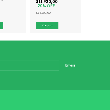
$11.920,00
-
20
%
OFF
$14.900,00