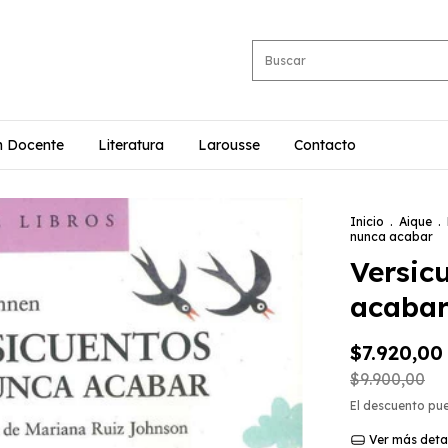
n Docente
Literatura
Larousse
Contacto
Inicio
.
Aique
.
nunca acabar
Versic
acaba
$7.920,00
$9.900,00
El descuento pu
Ver más deta