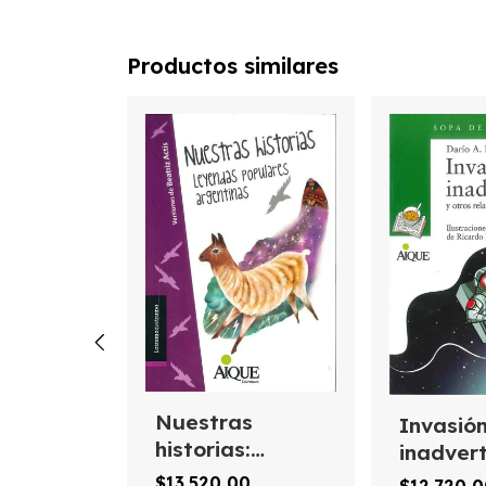
Productos similares
a de
Nuestras
Invasió
historias:
inadver
leyendas
$13.520,00