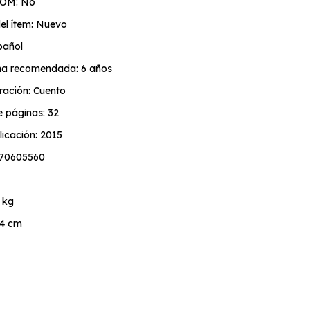
TOM: No
el ítem: Nuevo
pañol
a recomendada: 6 años
ración: Cuento
 páginas: 32
icación: 2015
870605560
 kg
04 cm