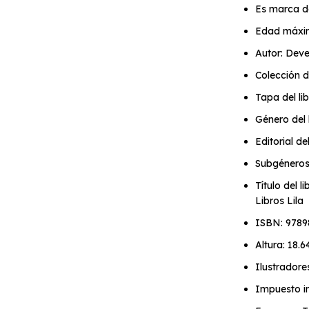
Es marca d
Edad máxi
Autor: Dev
Colección d
Tapa del li
Género del l
Editorial de
Subgéneros d
Título del 
Libros Lila
ISBN: 978
Altura: 18.
Ilustradore
Impuesto in