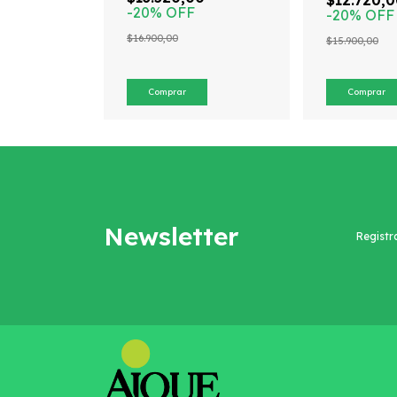
$12.720,
populares
-
20
%
OFF
-
20
%
OFF
argentinas
$16.900,00
$15.900,00
Newsletter
Registr