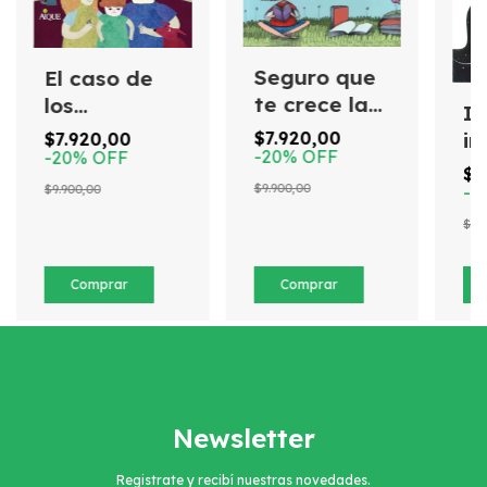
Seguro que
El caso de
te crece la
los
In
nariz
Rodríguez
$7.920,00
in
$7.920,00
-
20
%
OFF
-
20
%
OFF
$1
$9.900,00
$9.900,00
-
2
$15
Newsletter
Registrate y recibí nuestras novedades.