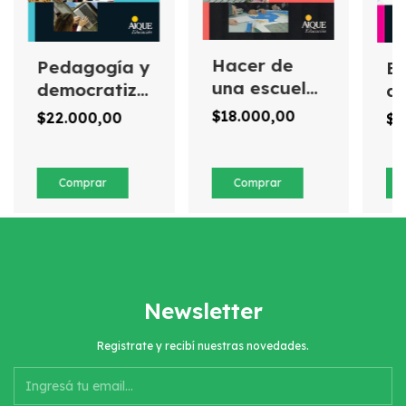
Hacer de
Pedagogía y
El
una escuela,
democratización
de
una buena
de la
pr
$18.000,00
$22.000,00
$2
escuela
universidad
le
es
Newsletter
Registrate y recibí nuestras novedades.