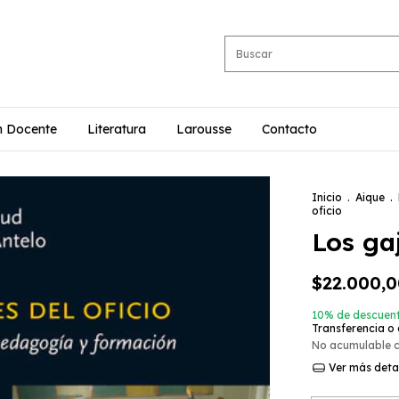
n Docente
Literatura
Larousse
Contacto
Inicio
.
Aique
.
oficio
Los gaj
$22.000,
10% de descuen
Transferencia o
No acumulable 
Ver más deta