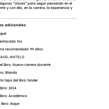
algunas “claves” para seguir pensando en el
nte y con ello, en la carrera, la experiencia y
.
as adicionales:
apel
estacada: No
ma recomendada: 99 años
LIAUD, ANTELO
el libro: Nueva carrera docente
bro: Blanda
la tapa del libro: binder
libro: 2014
libro: Académico
l libro: Aique