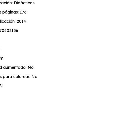
ración: Didácticos
 páginas: 176
icación: 2014
870602156
g
cm
ad aumentada: No
s para colorear: No
Sí