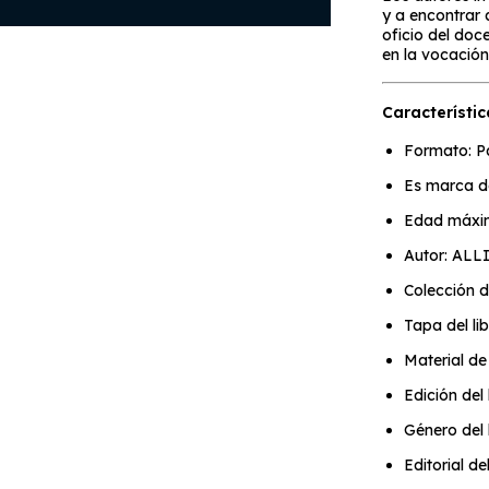
y a encontrar 
oficio del doce
en la vocación
Característic
Formato: P
Es marca d
Edad máxi
Autor: AL
Colección d
Tapa del li
Material de 
Edición del 
Género del 
Editorial de