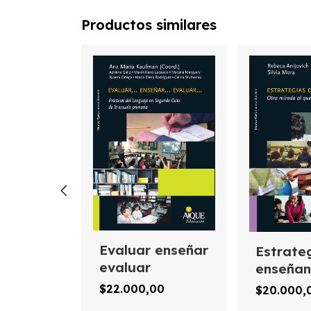
Productos similares
Evaluar enseñar
Estrate
ío de
evaluar
enseña
s de
$22.000,00
$20.000,
00
y