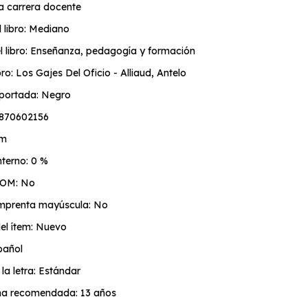
a carrera docente
 libro: Mediano
el libro: Enseñanza, pedagogía y formación
ibro: Los Gajes Del Oficio - Alliaud, Antelo
 portada: Negro
9870602156
cm
terno: 0 %
TOM: No
 imprenta mayúscula: No
el ítem: Nuevo
pañol
a letra: Estándar
a recomendada: 13 años