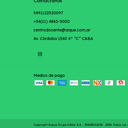
Contactános
5491122520097
+54(11) 4865-5000
centrodocente@aique.com.ar
Av. Córdoba 1540 4° “C” CABA
Medios de pago
Copyright Aique Grupo Editor S.A. - 30628556136 - 2026. Todos lo