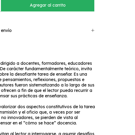
 envío
á dirigido a docentes, formadores, educadores
De carácter fundamentalmente teórico, invita
sobre la desafiante tarea de enseñar. Es una
e pensamientos, reflexiones, propuestas e
autores fueron sistematizando a lo largo de sus
ofrecen a fin de que el lector pueda recurrir a
ensar sus prácticas de enseñanza.
alorizar dos aspectos constitutivos de la tarea
nsmisión y el oficio que, a veces por ser
y no innovadores, se pierden de vista al
nsar en el “cómo se hace” docencia.
itan al lector a interrogarse, a asumir desafíos