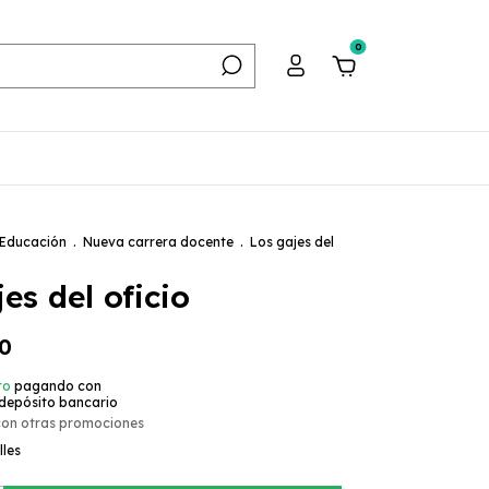
0
Educación
.
Nueva carrera docente
.
Los gajes del
es del oficio
00
to
pagando con
 depósito bancario
con otras promociones
lles