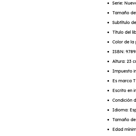
Serie: Nuev
Tamaño del
Subtítulo d
Título del l
Color de la
ISBN: 978
Altura: 23 
Impuesto in
Es marca 
Escrito en
Condición d
Idioma: Es
Tamaño de l
Edad mínim