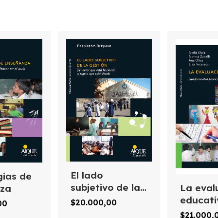
El lado
gias de
subjetivo de la
La eval
nza
gestión
educati
$20.000,00
00
$21.000,