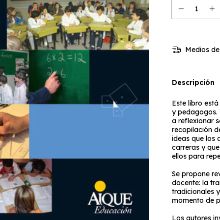
Medios de
Descripción
Este libro est
y pedagogos. 
a reflexionar 
recopilación d
ideas que los 
carreras y que 
ellos para rep
Se propone rev
docente: la tra
tradicionales 
momento de pe
Los autores inv