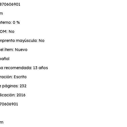
9870606901
cm
terno: 0 %
TOM: No
 imprenta mayúscula: No
el ítem: Nuevo
pañol
a recomendada: 13 años
ración: Escrito
e páginas: 232
icación: 2016
870606901
cm