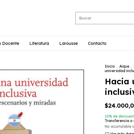
n Docente
Literatura
Larousse
Contacto
Inicio
.
Aique
.
universidad incl
Hacia 
inclusi
$24.000,
10% de descuen
Transferencia o
No acumulable 
Ver más deta