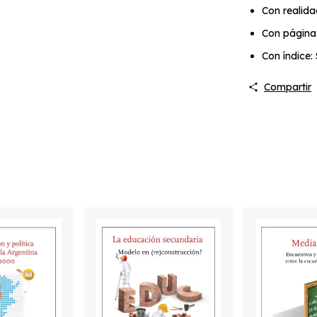
Con realid
Con página
Con índice: 
Compartir