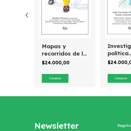
Investig
s
Mapas y
política
s en
recorridos de la
educati
latina
educación de
$24.000,
00
$24.000,00
argenti
gestión privada
2000
en la argentina
Newsletter
Registr