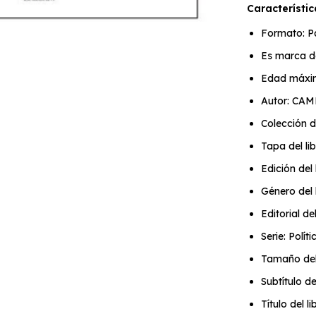
Característic
Formato: P
Es marca d
Edad máxi
Autor: CA
Colección de
Tapa del li
Edición del l
Género del 
Editorial de
Serie: Polít
Tamaño del
Subtítulo d
Título del l