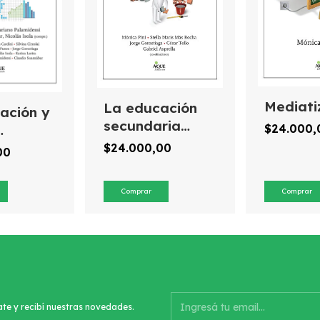
Mediati
La educación
ación y
secundaria
$24.000
¿modelo en
va en la
$24.000,00
00
(re)construcción?
na post-
ate y recibí nuestras novedades.