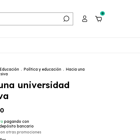
0
Educación
.
Política y educación
.
Hacia una
usiva
una universidad
va
00
to
pagando con
 depósito bancario
con otras promociones
lles