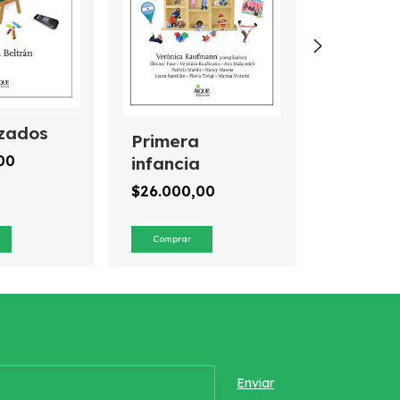
zados
Primera
Los deb
,00
infancia
la polít
educati
$26.000,00
$20.000
nuevo m