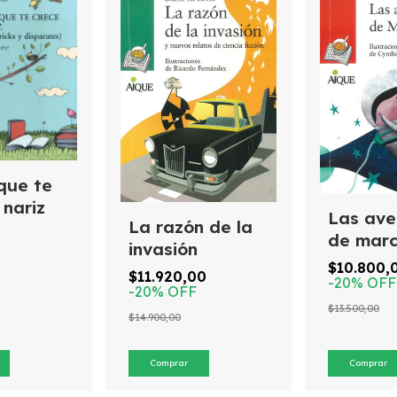
que te
 nariz
Las ave
La razón de la
de marc
invasión
$10.800,
$11.920,00
-
20
%
OFF
-
20
%
OFF
$13.500,00
$14.900,00