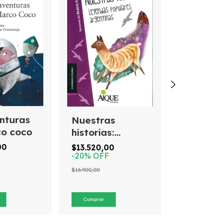
¿Sabés
nturas
Nuestras
$7.920,0
-
20
%
OF
o coco
historias:
leyendas
$9.900,00
00
$13.520,00
populares
-
20
%
OFF
argentinas
$16.900,00