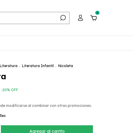
0
Literatura
.
Literatura Infantil
.
Nicoleta
ta
-
20
%
OFF
ede modificarse al combinar con otras promociones.
lles