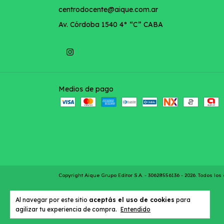
centrodocente@aique.com.ar
Av. Córdoba 1540 4° “C” CABA
Medios de pago
Copyright Aique Grupo Editor S.A. - 30628556136 - 2026. Todos lo
Al navegar por este sitio
aceptás el uso de cookies
para
agilizar tu experiencia de compra.
Entendido