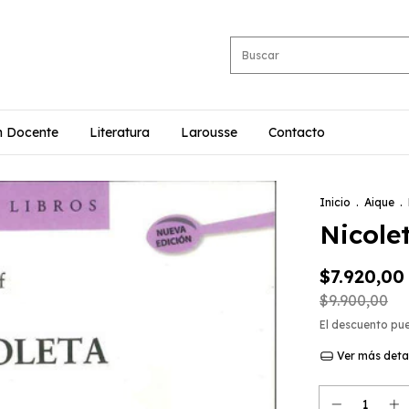
n Docente
Literatura
Larousse
Contacto
Inicio
.
Aique
.
Nicole
$7.920,00
$9.900,00
El descuento pu
Ver más deta