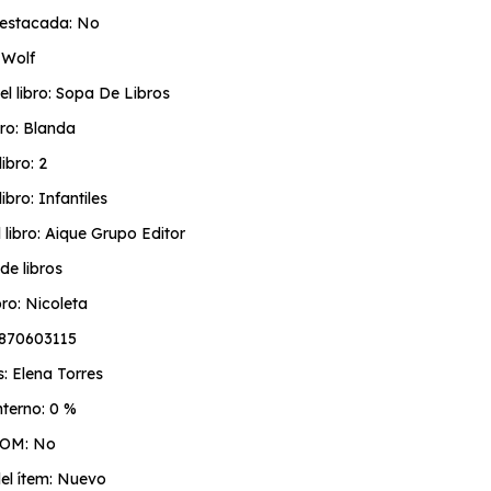
estacada: No
 Wolf
el libro: Sopa De Libros
bro: Blanda
libro: 2
ibro: Infantiles
l libro: Aique Grupo Editor
de libros
ibro: Nicoleta
870603115
s: Elena Torres
terno: 0 %
TOM: No
el ítem: Nuevo