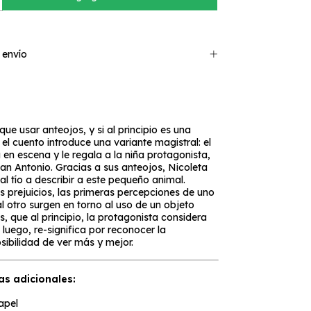
 envío
que usar anteojos, y si al principio es una
el cuento introduce una variante magistral: el
a en escena y le regala a la niña protagonista,
San Antonio. Gracias a sus anteojos, Nicoleta
l tío a describir a este pequeño animal.
s prejuicios, las primeras percepciones de uno
l otro surgen en torno al uso de un objeto
s, que al principio, la protagonista considera
 luego, re-significa por reconocer la
sibilidad de ver más y mejor.
as adicionales:
apel