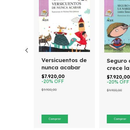
llas
Versicuentos de
Seguro 
nunca acabar
crece la
$7.920,00
$7.920,00
-
20
%
OFF
-
20
%
OFF
$9.900,00
$9.900,00