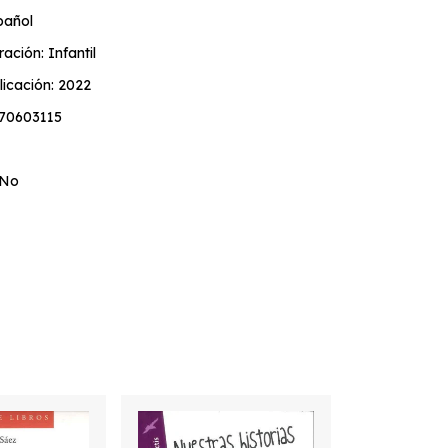
pañol
ación: Infantil
icación: 2022
70603115
 No